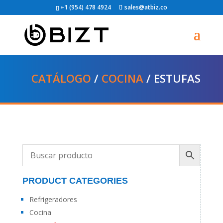
+1 (954) 478 4924
sales@atbiz.co
CATÁLOGO
/
COCINA
/ ESTUFAS
PRODUCT CATEGORIES
Refrigeradores
Cocina