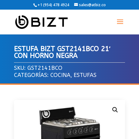
+1 (954) 478 4924
sales@atbiz.co
ESTUFA BIZT GST2141BCO 21′
CON HORNO NEGRA
SKU:
GST2141BCO
CATEGORÍAS:
COCINA
,
ESTUFAS