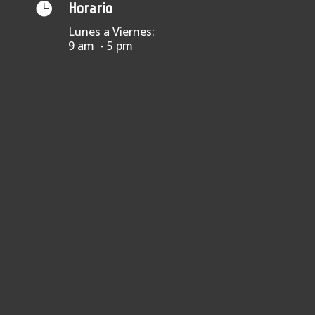

Horario
Lunes a Viernes:
9 am - 5 pm