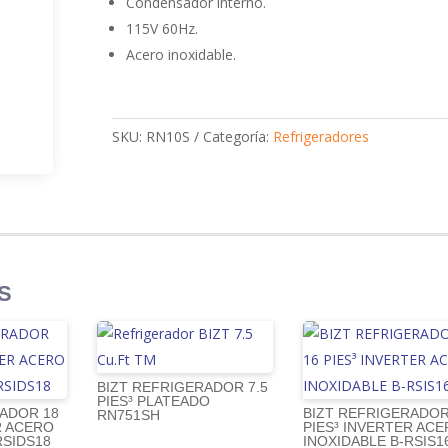
Condensador interno.
115V 60Hz.
Acero inoxidable.
SKU:
RN10S
Categoría:
Refrigeradores
S
BIZT REFRIGERADOR 7.5
PIES³ PLATEADO
RADOR 18
BIZT REFRIGERADOR
RN751SH
R ACERO
PIES³ INVERTER AC
RSIDS18
INOXIDABLE B-RSIS1