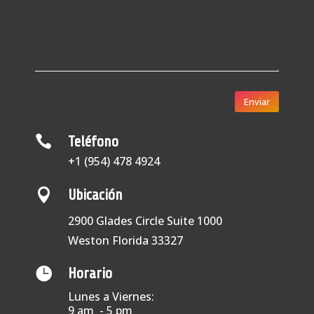
Enviar

Teléfono
+1 (954) 478 4924

Ubicación
2900 Glades Circle Suite 1000
Weston Florida 33327

Horario
Lunes a Viernes:
9 am - 5 pm