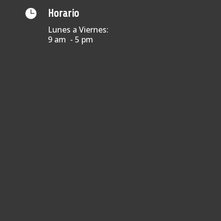

Horario
Lunes a Viernes:
9 am - 5 pm