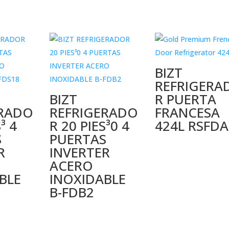
BIZT
REFRIGERA
BIZT
R PUERTA
ERADO
REFRIGERADO
FRANCESA
³ 4
R 20 PIES³0 4
424L RSFDA
S
PUERTAS
R
INVERTER
ACERO
BLE
INOXIDABLE
B-FDB2