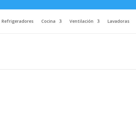
Refrigeradores
Cocina
Ventilación
Lavadoras
IES³ PUERTA FRANCESA NO FROST A