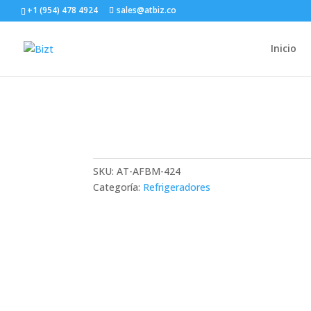
+1 (954) 478 4924
sales@atbiz.co
Inicio
BIZT REFRIGERADOR 15 P
SKU:
AT-AFBM-424
Categoría:
Refrigeradores